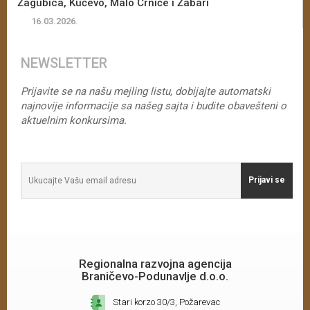
Žagubica, Kučevo, Malo Crniće i Žabari
16.03.2026.
NEWSLETTER
Prijavite se na našu mejling listu, dobijajte automatski
najnovije informacije sa našeg sajta i budite obavešteni o
aktuelnim konkursima.
Prijavi se
Regionalna razvojna agencija
Braničevo-Podunavlje d.o.o.
Stari korzo 30/3, Požarevac