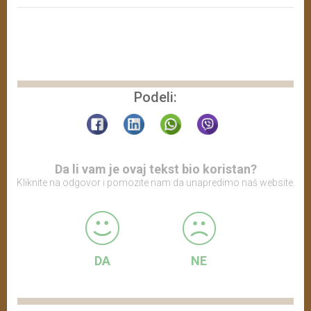
Podeli:
Da li vam je ovaj tekst bio koristan?
Kliknite na odgovor i pomozite nam da unapredimo naš website.
DA
NE