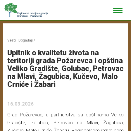
Vesti i Događaji
/
Upitnik o kvalitetu života na
teritoriji grada Požarevca i opština
Veliko Gradište, Golubac, Petrovac
na Mlavi, Žagubica, Kučevo, Malo
Crniće i Žabari
16.03.2026
Grad Požarevac, u partnerstvu sa opštinama Veliko
Gradište, Golubac, Petrovac na Mlavi, Žagubcia,
Kučevo, Malo Crniće, Žabari i Regionalnom razvojnom