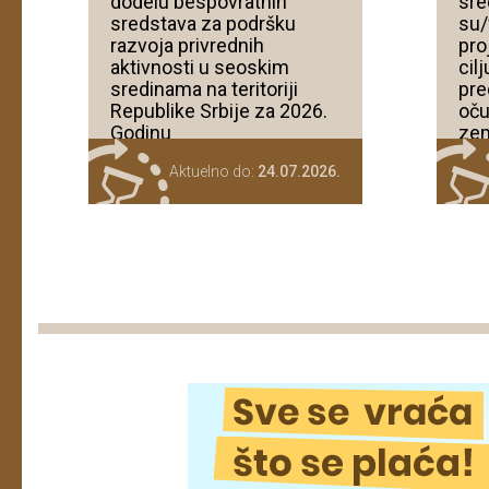
dodelu bespovratnih
sre
sredstava za podršku
su/
razvoja privrednih
pro
aktivnosti u seoskim
cil
sredinama na teritoriji
pre
Republike Srbije za 2026.
oču
Godinu
zem
res
Aktuelno do:
24.07.2026.