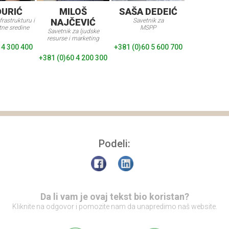
ĐURIĆ
MILOŠ
SAŠA DEDEIĆ
frastrukturu i
NAJČEVIĆ
Savetnik za
tne sredine
MSPP
Savetnik za ljudske
resurse i marketing
 4 300 400
+381 (0)60 5 600 700
+381 (0)60 4 200 300
Podeli:
Da li vam je ovaj tekst bio koristan?
Kliknite na odgovor i pomozite nam da unapredimo naš website.