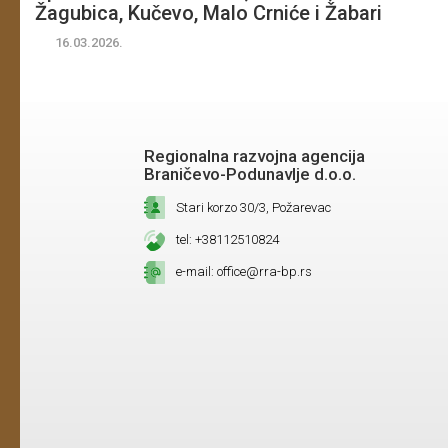
Žagubica, Kučevo, Malo Crniće i Žabari
16.03.2026.
Regionalna razvojna agencija
Braničevo-Podunavlje d.o.o.
Stari korzo 30/3, Požarevac
tel: +38112510824
e-mail: office@rra-bp.rs