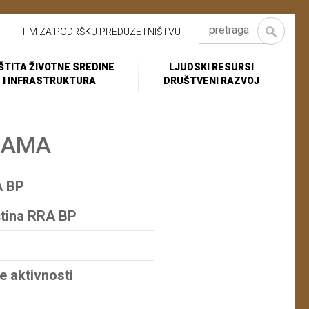
TIM ZA PODRŠKU PREDUZETNIŠTVU
ŠTITA ŽIVOTNE SREDINE
LJUDSKI RESURSI
I INFRASTRUKTURA
DRUŠTVENI RAZVOJ
NAMA
A BP
tina RRA BP
e aktivnosti