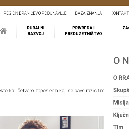
REGION BRANIČEVO PODUNAVLJE
BAZA ZNANJA
KONTAKT
RURALNI
PRIVREDA I
ZA
RAZVOJ
PREDUZETNIŠTVO
O 
O RR
Skupš
torka i četvoro zaposlenih koji se bave različitim
Misija
Ključn
Tim