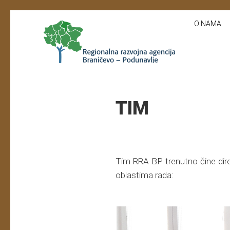
O NAMA
TIM
Tim RRA BP trenutno čine direk
oblastima rada: