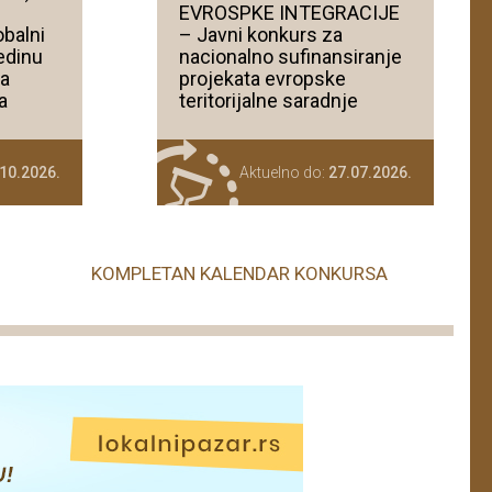
e
EVROSPKE INTEGRACIJE
obalni
– Javni konkurs za
edinu
nacionalno sufinansiranje
za
projekata evropske
a
teritorijalne saradnje
10.2026.
Aktuelno do:
27.07.2026.
KOMPLETAN KALENDAR KONKURSA