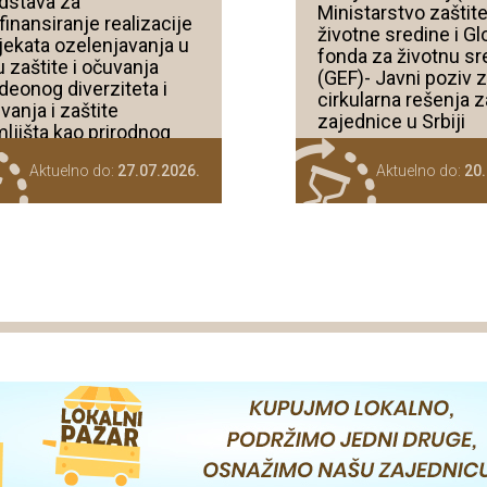
dstava za
Ministarstvo zaštit
finansiranje realizacije
životne sredine i Gl
jekata ozelenjavanja u
fonda za životnu sr
ju zaštite i očuvanja
(GEF)- Javni poziv 
deonog diverziteta i
cirkularna rešenja z
vanja i zaštite
zajednice u Srbiji
ljišta kao prirodnog
ursa u 2026. godini
Aktuelno do:
27.07.2026.
Aktuelno do:
20.