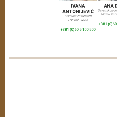
IVANA
ANA 
ANTONIJEVIĆ
Savetnik za in
zaštitu živo
Savetnik za turizam
i ruralni razvoj
+381 (0)60
+381 (0)60 5 100 500