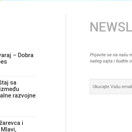
NEWSL
varaj – Dobra
Prijavite se na našu m
pes
našeg sajta i budite 
taj sa
i između
alne razvojne
ožarevca i
 Mlavi,