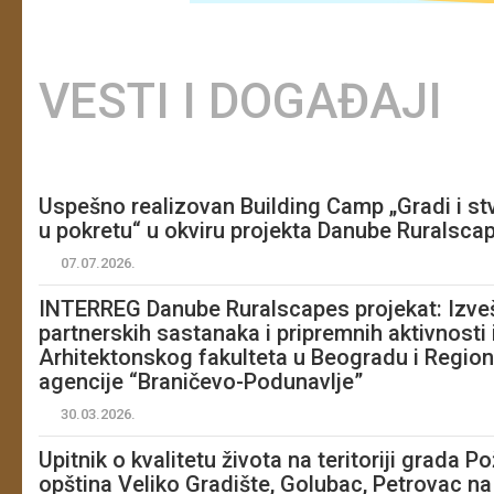
VESTI I DOGAĐAJI
Uspešno realizovan Building Camp „Gradi i st
u pokretu“ u okviru projekta Danube Ruralsca
07.07.2026.
INTERREG Danube Ruralscapes projekat: Izveš
partnerskih sastanaka i pripremnih aktivnost
Arhitektonskog fakulteta u Beogradu i Region
agencije “Braničevo-Podunavlje”
30.03.2026.
Upitnik o kvalitetu života na teritoriji grada P
opština Veliko Gradište, Golubac, Petrovac na