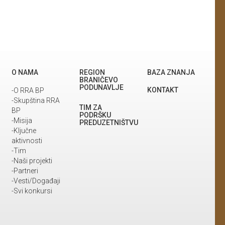
O NAMA
REGION
BAZA ZNANJA
BRANIČEVO
PODUNAVLJE
KONTAKT
-O RRA BP
-Skupština RRA
TIM ZA
BP
PODRŠKU
-Misija
PREDUZETNIŠTVU
-Ključne
aktivnosti
-Tim
-Naši projekti
-Partneri
-Vesti/Događaji
-Svi konkursi