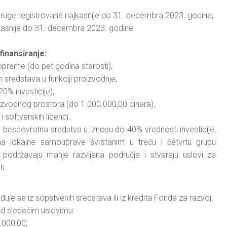
druge registrovane najkasnije do 31. decembra 2023. godine;
jkasnije do 31. decembra 2023. godine.
inansiranje:
preme (do pet godina starosti),
h sredstava u funkciji proizvodnje,
0% investicije),
izvodnog prostora (do 1.000.000,00 dinara),
softverskih licenci.
ti bespovratna sredstva u iznosu do 40% vrednosti investicije,
 lokalne samouprave svrstanim u treću i četvrtu grupu
 podržavaju manje razvijena područja i stvaraju uslovi za
h.
đuje se iz sopstvenih sredstava ili iz kredita Fonda za razvoj.
d sledećim uslovima:
.000,00;