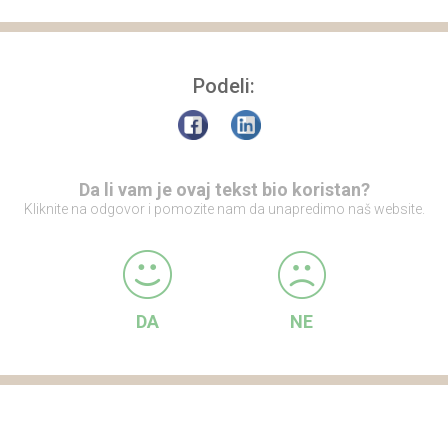
Podeli:
Da li vam je ovaj tekst bio koristan?
Kliknite na odgovor i pomozite nam da unapredimo naš website.
DA
NE