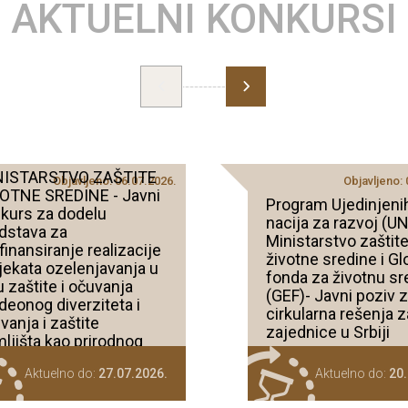
AKTUELNI KONKURSI
NISTARSTVO ZAŠTITE
Objavljeno: 06.07.2026.
Objavljeno:
OTNE SREDINE - Javni
Program Ujedinjeni
kurs za dodelu
nacija za razvoj (UN
dstava za
Ministarstvo zaštit
finansiranje realizacije
životne sredine i Gl
jekata ozelenjavanja u
fonda za životnu sr
ju zaštite i očuvanja
(GEF)- Javni poziv 
deonog diverziteta i
cirkularna rešenja z
vanja i zaštite
zajednice u Srbiji
ljišta kao prirodnog
ursa u 2026. godini
Aktuelno do:
27.07.2026.
Aktuelno do:
20.