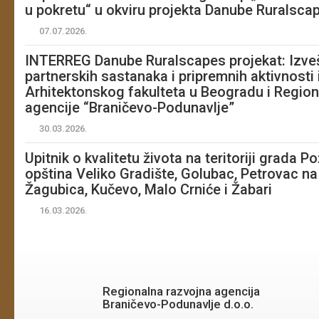
u pokretu“ u okviru projekta Danube Ruralsca
07.07.2026.
INTERREG Danube Ruralscapes projekat: Izveš
partnerskih sastanaka i pripremnih aktivnost
Arhitektonskog fakulteta u Beogradu i Region
agencije “Braničevo-Podunavlje”
30.03.2026.
Upitnik o kvalitetu života na teritoriji grada P
opština Veliko Gradište, Golubac, Petrovac na
Žagubica, Kučevo, Malo Crniće i Žabari
16.03.2026.
Regionalna razvojna agencija
Braničevo-Podunavlje d.o.o.