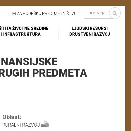
TIM ZA PODRŠKU PREDUZETNIŠTVU
ŠTITA ŽIVOTNE SREDINE
LJUDSKI RESURSI
I INFRASTRUKTURA
DRUŠTVENI RAZVOJ
INANSIJSKE
DRUGIH PREDMETA
Oblast:
RURALNI RAZVOJ