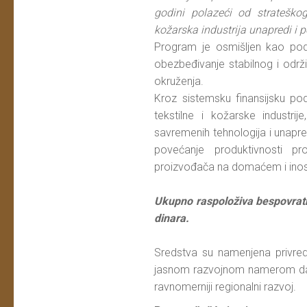
godini polazeći od strateško
kožarska industrija unapredi i 
Program je osmišljen kao pods
obezbeđivanje stabilnog i odr
okruženja.
Kroz sistemsku finansijsku pod
tekstilne i kožarske industri
savremenih tehnologija i unapr
povećanje produktivnosti pr
proizvođača na domaćem i inos
Ukupno raspoloživa bespovratn
dinara.
Sredstva su namenjena privredni
jasnom razvojnom namerom da 
ravnomerniji regionalni razvoj.