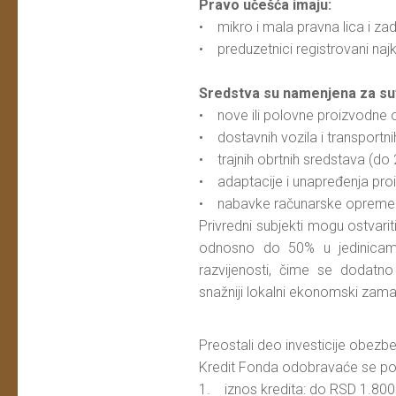
Pravo učešća imaju:
• mikro i mala pravna lica i za
• preduzetnici registrovani na
Sredstva su namenjena za suf
• nove ili polovne proizvodne o
• dostavnih vozila i transportni
• trajnih obrtnih sredstava (do 2
• adaptacije i unapređenja pro
• nabavke računarske opreme i 
Privredni subjekti mogu ostvari
odnosno do 50% u jedinicama
razvijenosti, čime se dodatno
snažniji lokalni ekonomski zama
Preostali deo investicije obezbe
Kredit Fonda odobravaće se po
1. iznos kredita: do RSD 1.800