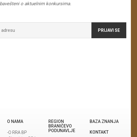
obavešteni o aktuelnim konkursima.
PRIJAVI SE
O NAMA
REGION
BAZA ZNANJA
BRANIČEVO
PODUNAVLJE
KONTAKT
-O RRA BP