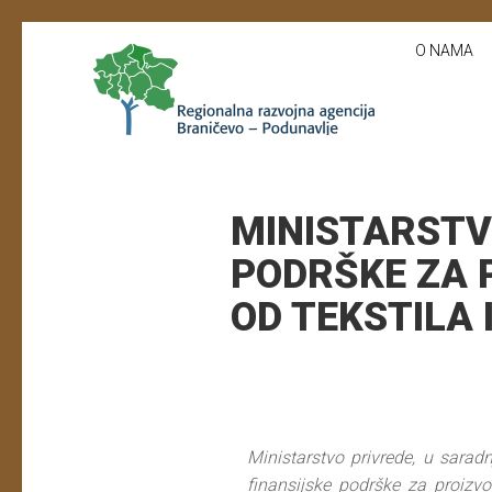
O NAMA
MINISTARSTV
PODRŠKE ZA 
OD TEKSTILA I
Ministarstvo privrede, u sarad
finansijske podrške za proizv