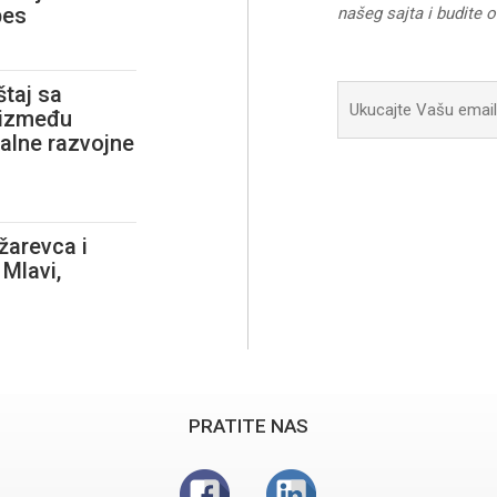
pes
našeg sajta i budite 
taj sa
i između
alne razvojne
ožarevca i
 Mlavi,
PRATITE NAS