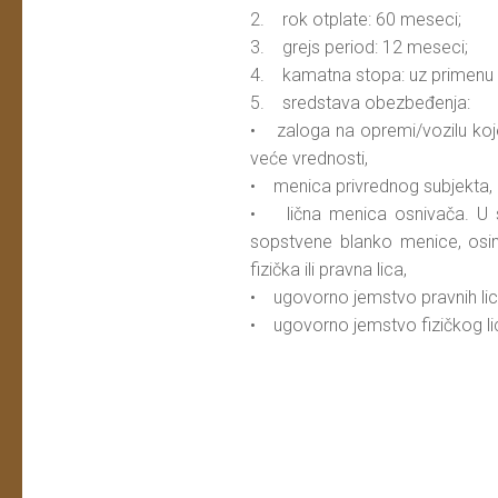
2. rok otplate: 60 meseci;
3. grejs period: 12 meseci;
4. kamatna stopa: uz primenu v
5. sredstava obezbeđenja:
• zaloga na opremi/vozilu koje j
veće vrednosti,
• menica privrednog subjekta,
• lična menica osnivača. U sl
sopstvene blanko menice, osim 
fizička ili pravna lica,
• ugovorno jemstvo pravnih lica
• ugovorno jemstvo fizičkog li