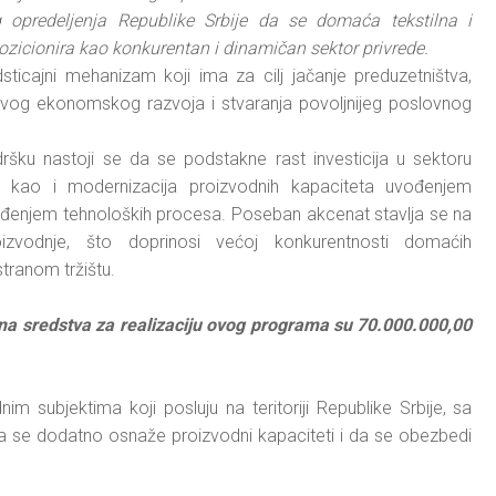
g opredeljenja Republike Srbije da se domaća tekstilna i
pozicionira kao konkurentan i dinamičan sektor privrede.
ticajni mehanizam koji ima za cilj jačanje preduzetništva,
živog ekonomskog razvoja i stvaranja povoljnijeg poslovnog
ršku nastoji se da se podstakne rast investicija u sektoru
je, kao i modernizacija proizvodnih kapaciteta uvođenjem
eđenjem tehnoloških procesa. Poseban akcenat stavlja se na
oizvodnje, što doprinosi većoj konkurentnosti domaćih
tranom tržištu.
a sredstva za realizaciju ovog programa su 70.000.000,00
m subjektima koji posluju na teritoriji Republike Srbije, sa
se dodatno osnaže proizvodni kapaciteti i da se obezbedi