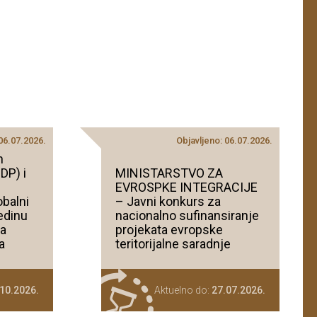
 06.07.2026.
Objavljeno: 06.07.2026.
h
DP) i
MINISTARSTVO ZA
e
EVROSPKE INTEGRACIJE
obalni
– Javni konkurs za
edinu
nacionalno sufinansiranje
za
projekata evropske
a
teritorijalne saradnje
10.2026.
Aktuelno do:
27.07.2026.