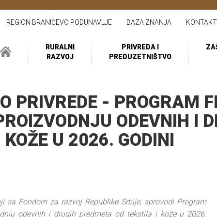
REGION BRANIČEVO PODUNAVLJE
BAZA ZNANJA
KONTAKT
RURALNI
PRIVREDA I
ZA
RAZVOJ
PREDUZETNIŠTVO
O PRIVREDE - PROGRAM F
PROIZVODNJU ODEVNIH I 
 KOŽE U 2026. GODINI
nji sa Fondom za razvoj Republike Srbije, sprovodi Program
odnju odevnih i drugih predmeta od tekstila i kože u 2026.