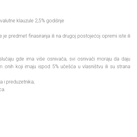
alutne klauzule 2,5% godišnje
e predmet finasiranja ili na drugoj postojećoj opremi iste ili
učaju gde ima više osnivača, svi osnivači moraju da daju
onih koji imaju ispod 5% učešća u vlasništvu ili su strana
 i preduzetnika;
ca.