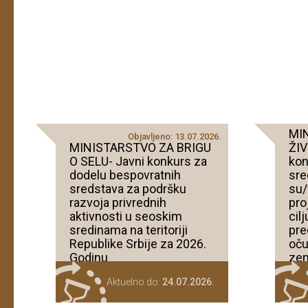
MI
Objavljeno: 13.07.2026.
MINISTARSTVO ZA BRIGU
ŽIV
O SELU- Javni konkurs za
kon
dodelu bespovratnih
sre
sredstava za podršku
su/
razvoja privrednih
pro
aktivnosti u seoskim
cil
sredinama na teritoriji
pre
Republike Srbije za 2026.
oču
Godinu
zem
res
Aktuelno do:
24.07.2026.