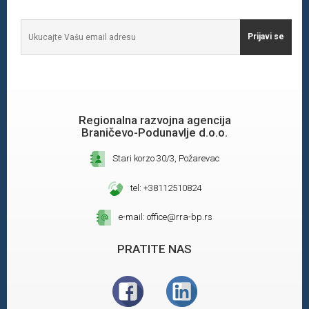
Prijavi se
Regionalna razvojna agencija
Braničevo-Podunavlje d.o.o.
Stari korzo 30/3, Požarevac
tel: +38112510824
e-mail: office@rra-bp.rs
PRATITE NAS