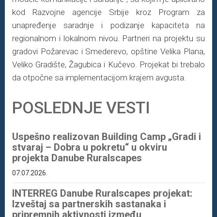
kod Razvojne agencije Srbije kroz Program za
unapređenje saradnje i podizanje kapaciteta na
regionalnom i lokalnom nivou. Partneri na projektu su
gradovi Požarevac i Smederevo, opštine Velika Plana,
Veliko Gradište, Žagubica i Kučevo. Projekat bi trebalo
da otpočne sa implementacijom krajem avgusta.
POSLEDNJE VESTI
Uspešno realizovan Building Camp „Gradi i
stvaraj – Dobra u pokretu“ u okviru
projekta Danube Ruralscapes
07.07.2026.
INTERREG Danube Ruralscapes projekat:
Izveštaj sa partnerskih sastanaka i
pripremnih aktivnosti između