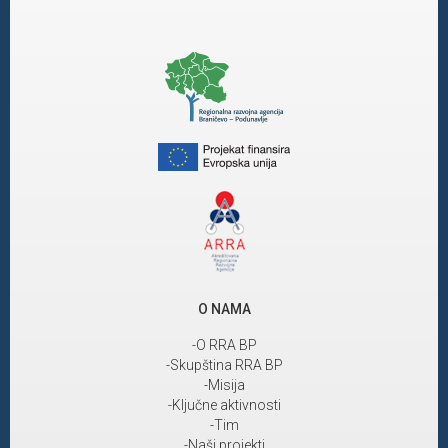
O NAMA
-O RRA BP
-Skupština RRA BP
-Misija
-Ključne aktivnosti
-Tim
-Naši projekti