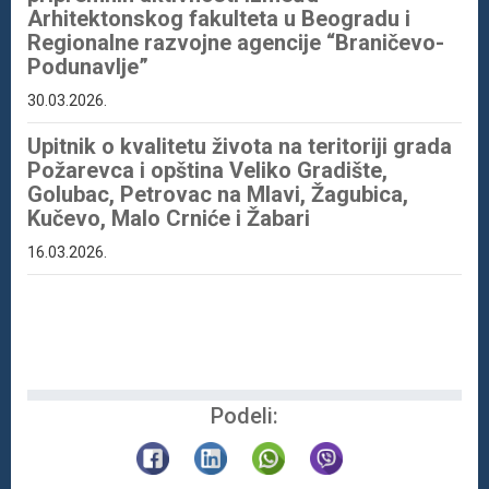
Arhitektonskog fakulteta u Beogradu i
Regionalne razvojne agencije “Braničevo-
Podunavlje”
30.03.2026.
Upitnik o kvalitetu života na teritoriji grada
Požarevca i opština Veliko Gradište,
Golubac, Petrovac na Mlavi, Žagubica,
Kučevo, Malo Crniće i Žabari
16.03.2026.
Podeli: