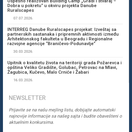
Uspešno realizovan Building Camp „Gradi i stvaraj –
Dobra u pokretu“ u okviru projekta Danube
Ruralscapes
07.07.2026.
INTERREG Danube Ruralscapes projekat: Izveštaj sa
partnerskih sastanaka i pripremnih aktivnosti između
Arhitektonskog fakulteta u Beogradu i Regionalne
razvojne agencije “Braničevo-Podunavlje”
30.03.2026.
Upitnik o kvalitetu života na teritoriji grada Požarevca i
opština Veliko Gradište, Golubac, Petrovac na Mlavi,
Žagubica, Kučevo, Malo Crniće i Žabari
16.03.2026.
NEWSLETTER
Prijavite se na našu mejling listu, dobijajte automatski
najnovije informacije sa našeg sajta i budite obavešteni o
aktuelnim konkursima.