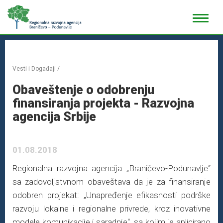
Vesti i Događaji
/
Obaveštenje o odobrenju
finansiranja projekta - Razvojna
agencija Srbije
01.08.2018
Regionalna razvojna agencija „Braničevo-Podunavlje“
sa zadovoljstvnom obaveštava da je za finansiranje
odobren projekat: „Unapređenje efikasnosti podrške
razvoju lokalne i regionalne privrede, kroz inovativne
modele komunikacije i saradnje“, sa kojim je aplicirano