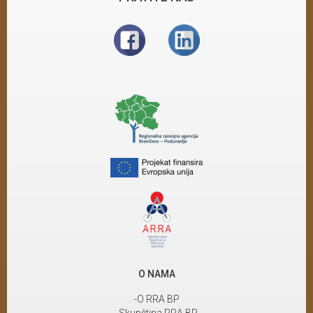
O NAMA
-O RRA BP
-Skupština RRA BP