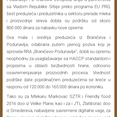
sa Vladom Republike Srbije preko programa EU PRO,
šest preduzeća i preduzetnika u sektoru prerade mleka
i proizvodnje sireva dobila su podršku od skoro
800.000 dinara za nabavku nove opreme.
Ova mala i srednja preduzeća iz Braničeva i
Podunavlja, odabrana putem javnog poziva koji je
sprovela RRA „Braničevo-Podunavlje", dobili su opremu
neophodnu za usaglašavanje sa HACCP standardom i
propisima u oblasti bezbednosti hrane, odnosno
osavremenjavanje proizvodnih procesa. Vrednost
podrške date pojedinačnim preduzećima se kreće u
rasponu od 120.000 do 165.000 dinara po korisniku.
Tako su za Mlekaru Markovac SZTR i Friendly food
2016 doo iz Velike Plane, kao i za i JTL Zlatiborac doo
iz Smedereva, nabavljene savremene digitalne vage, za