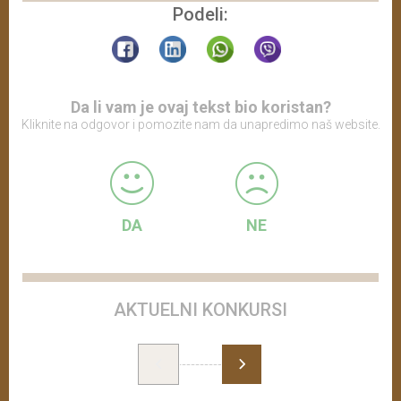
Podeli:
Da li vam je ovaj tekst bio koristan?
Kliknite na odgovor i pomozite nam da unapredimo naš website.
DA
NE
AKTUELNI KONKURSI