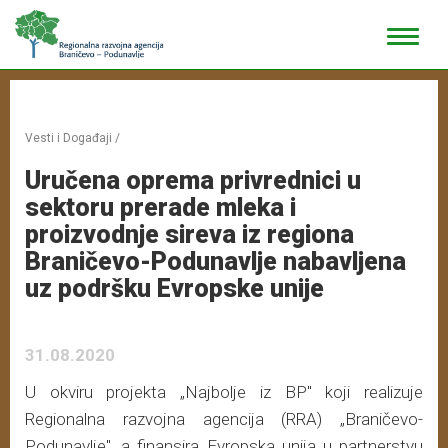
Vesti i Događaji
/
Uručena oprema privrednici u
sektoru prerade mleka i
proizvodnje sireva iz regiona
Braničevo-Podunavlje nabavljena
uz podršku Evropske unije
31.08.2020
U okviru projekta „Najbolje iz BP" koji realizuje
Regionalna razvojna agencija (RRA) „Braničevo-
Podunavlje", a finansira Evropska unija u partnerstvu