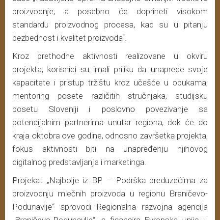
proizvodnje, a posebno će doprineti visokom
standardu proizvodnog procesa, kad su u pitanju
bezbednost i kvalitet proizvoda“.
Kroz prethodne aktivnosti realizovane u okviru
projekta, korisnici su imali priliku da unaprede svoje
kapacitete i pristup tržištu kroz učešće u obukama,
mentoring posete različitih stručnjaka, studijsku
posetu Sloveniji i poslovno povezivanje sa
potencijalnim partnerima unutar regiona, dok će do
kraja oktobra ove godine, odnosno završetka projekta,
fokus aktivnosti biti na unapređenju njihovog
digitalnog predstavljanja i marketinga.
Projekat „Najbolje iz BP – Podrška preduzećima za
proizvodnju mlečnih proizvoda u regionu Braničevo-
Podunavlje“ sprovodi Regionalna razvojna agencija