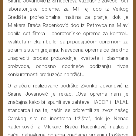
Siranu Jovanović iz Smedereva vazdušne zavese i set
laboratorijske opreme, za Mil fej doo iz Velikog
Gradišta profesionalna mašina za pranje, dok je
Mlekara Braća Radenković doo iz Petrovca na Mlavi
dobila set filtera i laboratorijske opreme za kontrolu
kvaliteta mleka i bojler sa pripadajućom opremom za
solarni sistem grejanja. Navedena oprema će direktno
unaprediti proces proizvodnje, kvaliteta i plasmana
proizvoda, odnosno doprineće podizanju nivoa
konkuretnosti preduzeća na tržištu.
O značaju realizovane podrške Zvonko Jovanović iz
Sirane Jovanović je rekao: „Ova oprema nam je
značajna kako bi ispunili sve zahteve HACCP i HALAL
standarda i na taj način se pripremili za izvoz našeg
Carskog sira na inostrana tržišta“, dok je Nenad
Radenković iz Mlekare Braća Radenković naglasio
daće „nabavljena oprema značajno smanjiti troškove