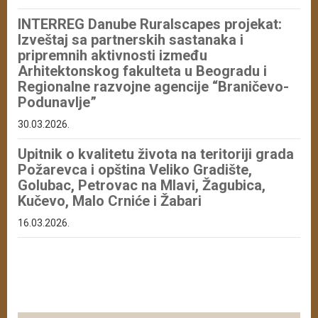
INTERREG Danube Ruralscapes projekat:
Izveštaj sa partnerskih sastanaka i
pripremnih aktivnosti između
Arhitektonskog fakulteta u Beogradu i
Regionalne razvojne agencije “Braničevo-
Podunavlje”
30.03.2026.
Upitnik o kvalitetu života na teritoriji grada
Požarevca i opština Veliko Gradište,
Golubac, Petrovac na Mlavi, Žagubica,
Kučevo, Malo Crniće i Žabari
16.03.2026.