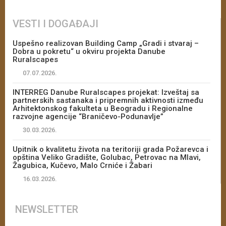
VESTI I DOGAĐAJI
Uspešno realizovan Building Camp „Gradi i stvaraj –
Dobra u pokretu“ u okviru projekta Danube
Ruralscapes
07.07.2026.
INTERREG Danube Ruralscapes projekat: Izveštaj sa
partnerskih sastanaka i pripremnih aktivnosti između
Arhitektonskog fakulteta u Beogradu i Regionalne
razvojne agencije “Braničevo-Podunavlje”
30.03.2026.
Upitnik o kvalitetu života na teritoriji grada Požarevca i
opština Veliko Gradište, Golubac, Petrovac na Mlavi,
Žagubica, Kučevo, Malo Crniće i Žabari
16.03.2026.
NEWSLETTER