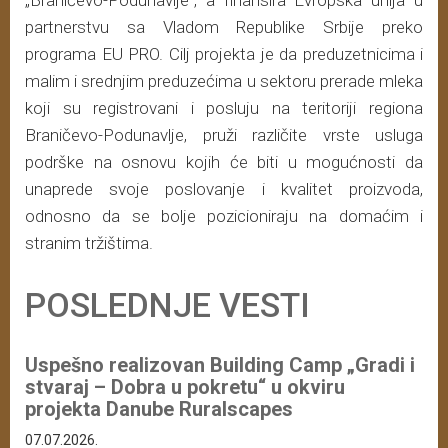
„Braničevo-Podunavlje“, a finansira Evropska unija u
partnerstvu sa Vladom Republike Srbije preko
programa EU PRO. Cilj projekta je da preduzetnicima i
malim i srednjim preduzećima u sektoru prerade mleka
koji su registrovani i posluju na teritoriji regiona
Braničevo-Podunavlje, pruži različite vrste usluga
podrške na osnovu kojih će biti u mogućnosti da
unaprede svoje poslovanje i kvalitet proizvoda,
odnosno da se bolje pozicioniraju na domaćim i
stranim tržištima.
POSLEDNJE VESTI
Uspešno realizovan Building Camp „Gradi i
stvaraj – Dobra u pokretu“ u okviru
projekta Danube Ruralscapes
07.07.2026.